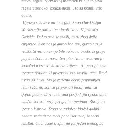
pravoj regati. Njemačkoj momčadi bila je to prva
regata u žestokoj konkurenciji. I to su učinili vrlo
dobro.
‘Upravo smo se vratili s regate Swan One Design
Worlds gdje smo u timu imali Ivana Kljakovića
Gašpića. Dobro smo se snašli, to su zbog dvije
činjenice. Ivan nas je gurao kao tim, gurao nas je
vraški. Stvarno nam je bilo teško na brodu. Iz grupe
pojedinačnih mornara, šest plus Ivana, osnovao je
momčad u osnovi za kratko vrijeme. Ali postigli smo
izvrstan rezultat. U prvenstvu smo završili treći. Brod
tvrtke ACI Sail bio je izuzetno dobro pripremljen.
Ivan i Marin, koji su pripremali brod, radili su
sjajan posao. Mislim da sam posljednjih tjedan dana
naučio koliko i prije pet godina treninga. Bilo je to
izvrsno iskustvo. Stoga se radujem idućoj godini i
nadam se da ćemo moći poboljšati ovaj konačni
rezultat. Otići ćemo u Split na još jedan trening na