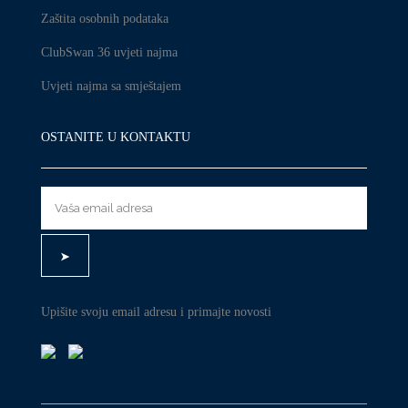
Zaštita osobnih podataka
ClubSwan 36 uvjeti najma
Uvjeti najma sa smještajem
OSTANITE U KONTAKTU
Upišite svoju email adresu i primajte novosti