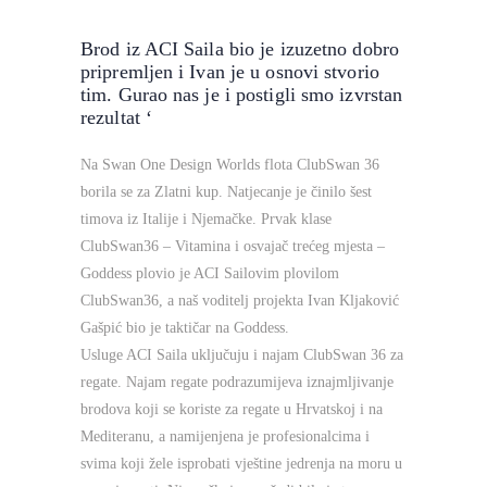
Brod iz ACI Saila bio je izuzetno dobro
pripremljen i Ivan je u osnovi stvorio
tim. Gurao nas je i postigli smo izvrstan
rezultat ‘
Na Swan One Design Worlds flota ClubSwan 36
borila se za Zlatni kup. Natjecanje je činilo šest
timova iz Italije i Njemačke. Prvak klase
ClubSwan36 – Vitamina i osvajač trećeg mjesta –
Goddess plovio je ACI Sailovim plovilom
ClubSwan36, a naš voditelj projekta Ivan Kljaković
Gašpić bio je taktičar na Goddess.
Usluge ACI Saila uključuju i najam ClubSwan 36 za
regate. Najam regate podrazumijeva iznajmljivanje
brodova koji se koriste za regate u Hrvatskoj i na
Mediteranu, a namijenjena je profesionalcima i
svima koji žele isprobati vještine jedrenja na moru u