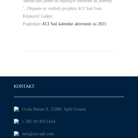
Jadran kao jedno od najboljih odredišta za jedrenje.
‘, Objasnio je voditelj projekta ACI Sail Ivan
Kljaković Gašpić.
Pogledajte
ACI Sail kalendar aktivnosti za 2021.
KONTAKT
Uvala Baluni 8, 21000, Split Croatia
+ 385 99 493 6164
info@aci-sail.com