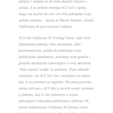
proljeće i nadamo se da ćemo donijeti iskustvo i
učinak. A sa serijom treninga ACI Sail u Splitu,
mogu vas uvjeriti da ćete vrlo brzo poboljšati svoje
vještine jedrenj
a ‘, opisao je Nikolai Burkart, vlasnik
ClubSwana 36 pod nazivom Goddess.
ACI Sail ClubSwan 36 Trening Centar nudi svim
ljubiteljima jedrenja, kako amaterima, tako i
profesionalcima, priliku da poboljšaju svoje
jedriličarske sposobnosti, pomaknu svoje granice i
pronađu neizmjerno zadovoljstvo u ovoj aktivnosti.
‘Naše najveće’ oružje ‘je stručnost. Osim iskusnih
nautičara, tim ACI Sail čine i stručnjaci na kopnu
koji će se pobrinuti za logistiku. Od samog početka
misija svih nas u ACI bila je stvoriti centar izvrsnosti
u jedrenju, koji će biti jedinstven u svijetu,
zahvaljujući vrhunskim jedrilicama ClubSwan 36,
prvom ekskluzivnom ClubSwan 36 trening centru.